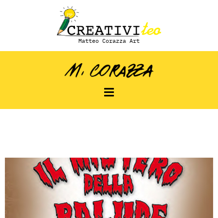
Matteo Corazza Art
Libro “Il mistero
della Palude”