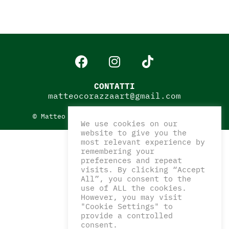
←
meno recenti
CONTATTI
matteocorazzaart@gmail.com
© Matteo Corazza Art 2022_
Privacy Policy
We use cookies on our
website to give you the
most relevant experience by
remembering your
preferences and repeat
visits. By clicking “Accept
All”, you consent to the
use of ALL the cookies.
However, you may visit
"Cookie Settings" to
provide a controlled
consent.