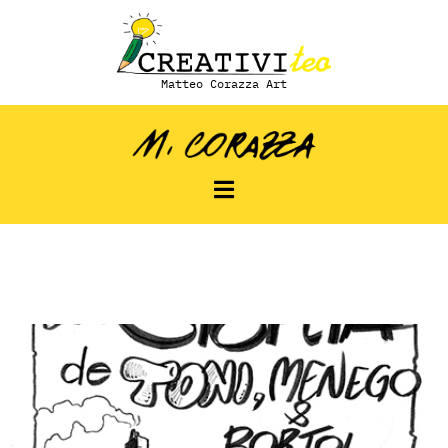
Matteo Corazza Art
La storia di Toni,
Menego e Bortol